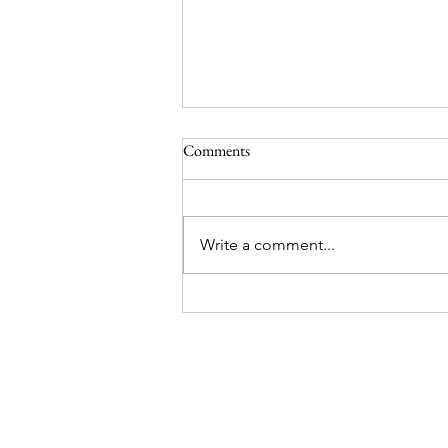
Dag 59 og 60 fra Sydpolen
Comments
Heisann hoppsann bloggen! Nå
har det vært stille fra oss i noen
dager. Vi er fremdeles i Antarktis
Write a comment...
og har nå vært på tur i 2
måneder! Tiden flyr når man har
det morro. Men det er en ting
som ikke flyr