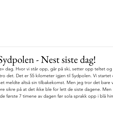
Hjem
Vår historie
Støttespillere
Sydpolen
Sydpolen - Nest siste dag!
ge» dag. Hvor vi står opp, går på ski, setter opp teltet og 
ro det. Det er 55 kilometer igjen til Sydpolen. Vi startet
t meldte altså sin tilbakekomst. Men jeg tror det bare v
 sikre på at det ikke ble for lett de siste dagene. Men d
 de første 7 timene av dagen før sola sprakk opp i blå hi