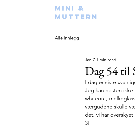
Mini &
Muttern
Alle innlegg
Jan 7
1 min read
Dag 54 til 
I dag er siste «vanli
Jeg kan nesten ikke t
whiteout, melkeglasse
værgudene skulle være
det, vi har overskyet
3! 