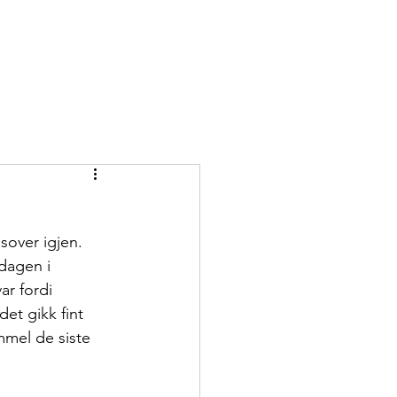
sover igjen. 
 dagen i 
ar fordi 
et gikk fint 
mmel de siste 