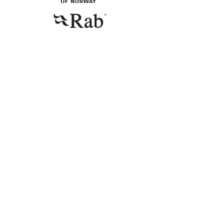
TA KONAKT
Telefon
+47 94 16 31 12
Mail
emma@miniogmuttern.com
© 2023 by Emma Gyllenhammar