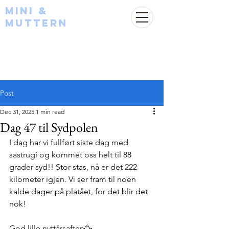
Mini &
Muttern
Post
Dec 31, 2025
1 min read
Dag 47 til Sydpolen
I dag har vi fullført siste dag med 
sastrugi og kommet oss helt til 88 
grader syd!! Stor stas, nå er det 222 
kilometer igjen. Vi ser fram til noen 
kalde dager på platået, for det blir det 
nok! 
God lille nyttårsaften🥳