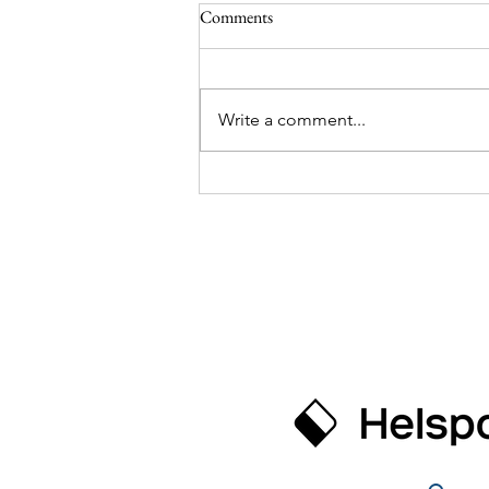
Dag 59 og 60 fra Sydpolen
Comments
Heisann hoppsann bloggen! Nå
har det vært stille fra oss i noen
dager. Vi er fremdeles i Antarktis
Write a comment...
og har nå vært på tur i 2
måneder! Tiden flyr når man har
det morro. Men det er en ting
som ikke flyr