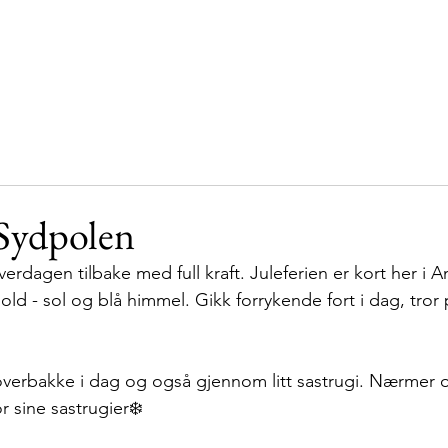
Hjem
Vår historie
Støttespillere
Sydpolen
 Sydpolen
erdagen tilbake med full kraft. Juleferien er kort her i An
old - sol og blå himmel. Gikk forrykende fort i dag, tro
 
verbakke i dag og også gjennom litt sastrugi. Nærmer o
r sine sastrugier❄️