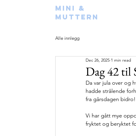
Mini &
Muttern
Alle innlegg
Dec 26, 2025
1 min read
Dag 42 til
Da var jula over og hv
hadde strålende forh
fra gårsdagen bidro!
Vi har gått mye oppo
fryktet og beryktet fo