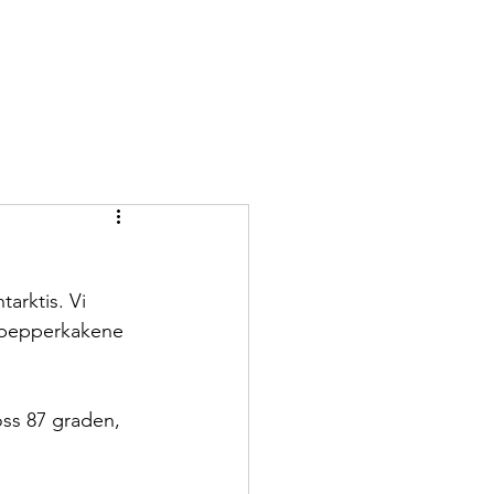
tarktis. Vi 
r pepperkakene 
ss 87 graden, 