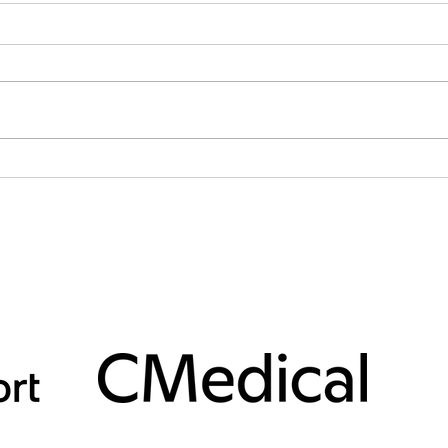
Dag 58 til Union Glacier
Dag 5
I dag våknet vi til det verste været
I dag
vi kan få - komplett vindstille og
glede
whiteout! Helt krise. Så vi så for
fakti
oss at vi ble liggende værfast
polpl
hele dagen, men holdt øynene
vindst
og ørene oppe etter vind. Etter e
værme
dagen
Samarbeidspartnere