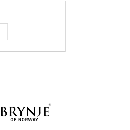
7 til Union Glacier
 startet dagen med en
lig overraskelse - det var
sk en del vind! Her oppe på
atået er det nemlig ofte
ille, og det tilsa også
ldingen for de neste
e. Men takket vær