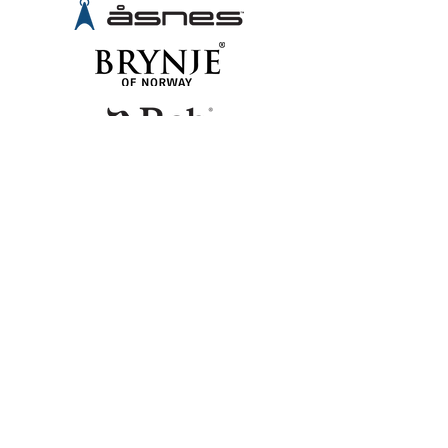
TA KONAKT
Telefon
+47 94 16 31 12
Mail
emma@miniogmuttern.com
© 2023 by Emma Gyllenhammar