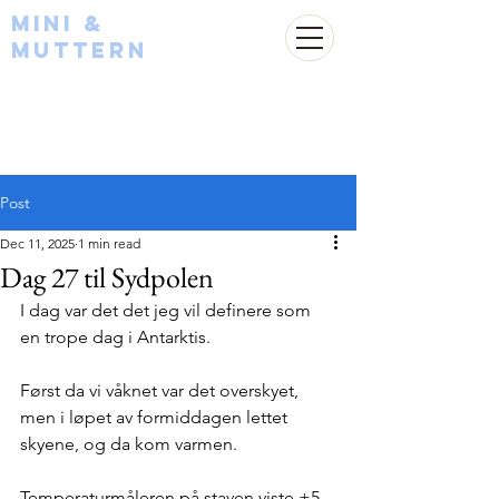
Mini &
Muttern
Post
Dec 11, 2025
1 min read
Dag 27 til Sydpolen
I dag var det det jeg vil definere som 
en trope dag i Antarktis. 
Først da vi våknet var det overskyet, 
men i løpet av formiddagen lettet 
skyene, og da kom varmen. 
Temperaturmåleren på staven viste +5 