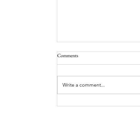
Dag 59 og 60 fra Sydpolen
Comments
Heisann hoppsann bloggen! Nå
har det vært stille fra oss i noen
dager. Vi er fremdeles i Antarktis
Write a comment...
og har nå vært på tur i 2
måneder! Tiden flyr når man har
det morro. Men det er en ting
som ikke flyr