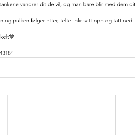
 tankene vandrer dit de vil, og man bare blir med dem dit
n og pulken følger etter, teltet blir satt opp og tatt ned.
nkelt💙
64318°