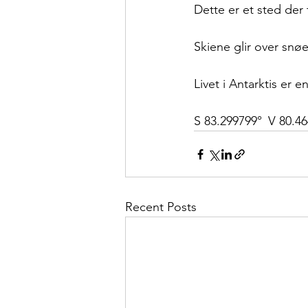
Dette er et sted der
Skiene glir over snøe
Livet i Antarktis er e
S 83.299799° V 80.4
Recent Posts