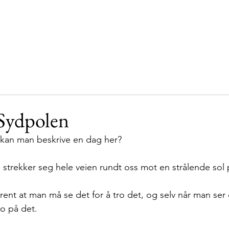
Hjem
Vår historie
Støttespillere
Sydpolen
 Sydpolen
 kan man beskrive en dag her? 
 strekker seg hele veien rundt oss mot en strålende sol 
rent at man må se det for å tro det, og selv når man ser 
ro på det. 