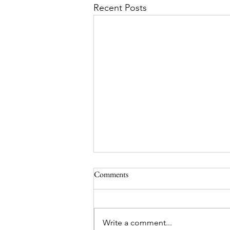
Recent Posts
Dag 59 og 60 fra Sydpolen
Comments
Heisann hoppsann bloggen! Nå
har det vært stille fra oss i noen
dager. Vi er fremdeles i Antarktis
Write a comment...
og har nå vært på tur i 2