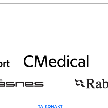
hele dagen, men holdt øynene
vindst
og ørene oppe etter vind. Etter e
værme
dagen
Samarbeidspartnere
TA KONAKT