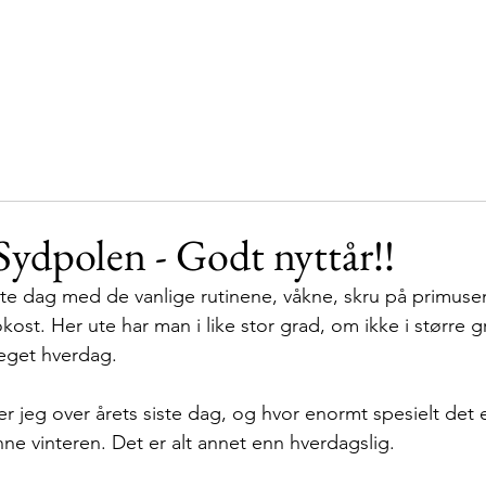
Hjem
Vår historie
Støttespillere
Sydpolen
 Sydpolen - Godt nyttår!!
iste dag med de vanlige rutinene, våkne, skru på primusen
okost. Her ute har man i like stor grad, om ikke i større 
eget hverdag. 
r jeg over årets siste dag, og hvor enormt spesielt det er 
ne vinteren. Det er alt annet enn hverdagslig. 