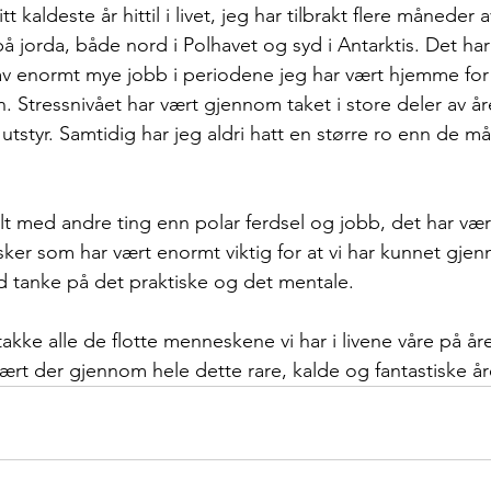
t kaldeste år hittil i livet, jeg har tilbrakt flere måneder a
jorda, både nord i Polhavet og syd i Antarktis. Det har v
 av enormt mye jobb i periodene jeg har vært hjemme for
Stressnivået har vært gjennom taket i store deler av åre
 utstyr. Samtidig har jeg aldri hatt en større ro enn de 
lt med andre ting enn polar ferdsel og jobb, det har vær
er som har vært enormt viktig for at vi har kunnet gje
 tanke på det praktiske og det mentale. 
akke alle de flotte menneskene vi har i livene våre på åre
vært der gjennom hele dette rare, kalde og fantastiske år