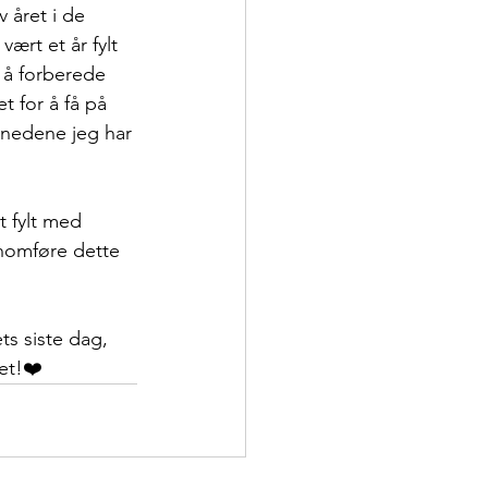
v året i de 
ært et år fylt 
 å forberede 
t for å få på 
månedene jeg har 
t fylt med 
nnomføre dette 
ts siste dag, 
et!❤️