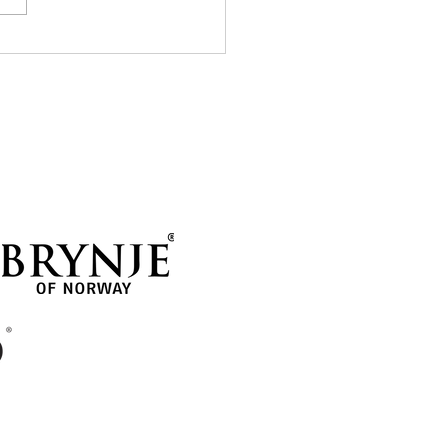
ille, og det tilsa også
ldingen for de neste
e. Men takket vær