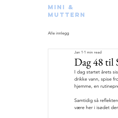
Mini &
Muttern
Alle innlegg
Jan 1
1 min read
Dag 48 til
I dag startet årets s
drikke vann, spise fr
hjemme, en rutinepr
Samtidig så reflektere
være her i isødet den