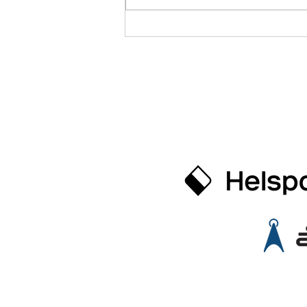
måneder! Tiden flyr når man har
det morro. Men det er en ting
som ikke flyr